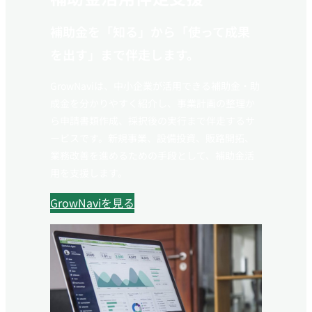
補助金を「知る」から「使って成果
を出す」まで伴走します。
GrowNaviは、中小企業が活用できる補助金・助
成金を分かりやすく紹介し、事業計画の整理か
ら申請書類作成、採択後の実行まで伴走するサ
ービスです。新規事業、設備投資、販路開拓、
業務改善を進めるための手段として、補助金活
用を支援します。
GrowNaviを見る