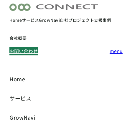
内
容
Home
サービス
GrowNavi
自社プロジェクト
支援事例
を
ス
会社概要
キ
ッ
お問い合わせ
menu
プ
Home
サービス
GrowNavi