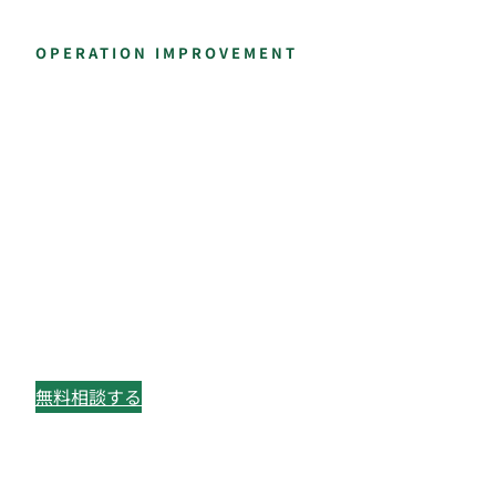
OPERATION IMPROVEMENT
現場の仕組みを整え、
業務改善を前に進める
業務フロー、標準化、在庫管理、品質保証、バックオ
フィス改革まで。製造業での実務経験を土台に、現場
が動く仕組みづくりを支援します。
無料相談する
サービスを見る